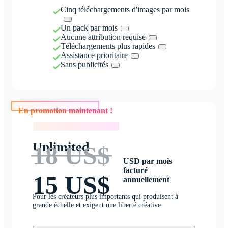
Cinq téléchargements d'images par mois
Un pack par mois
Aucune attribution requise
Téléchargements plus rapides
Assistance prioritaire
Sans publicités
En promotion maintenant !
En promotion maintenant !
Unlimited
18 US$
USD par mois
facturé
15 US$
annuellement
Pour les créateurs plus importants qui produisent à
grande échelle et exigent une liberté créative