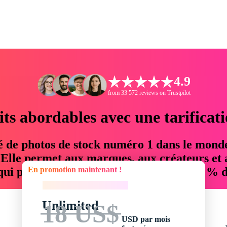
4.9
from 33 572 reviews on Trustpilot
its abordables avec une tarificat
é de photos de stock numéro 1 dans le mond
. Elle permet aux marques, aux créateurs et 
En promotion maintenant !
 qui permettent d'économiser jusqu'à 76 % d
En promotion maintenant !
Unlimited
18 US$
USD par mois