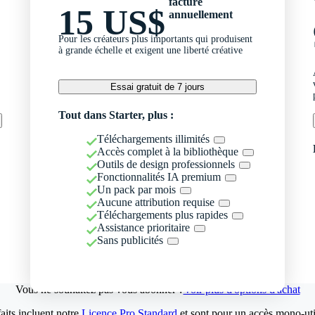
facturé
15 US$
annuellement
Pour les créateurs plus importants qui produisent
à grande échelle et exigent une liberté créative
Essai gratuit de 7 jours
Tout dans Starter, plus :
Téléchargements illimités
Accès complet à la bibliothèque
Outils de design professionnels
Fonctionnalités IA premium
Un pack par mois
Aucune attribution requise
Téléchargements plus rapides
Assistance prioritaire
Sans publicités
Vous ne souhaitez pas vous abonner ?
Voir plus d'options d'achat
aits incluent notre
Licence Pro Standard
et sont pour un accès mono-util