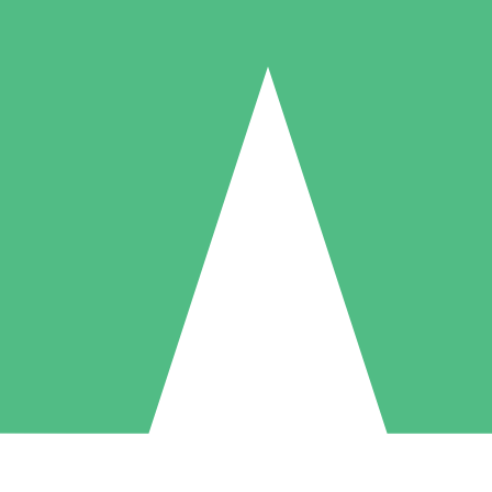
Packs de Crédits Individuels
 à l'utilisation avec des crédits de téléchargement. Sans engagement me
1 Téléchargement
5 Téléchargements
10 Téléchargement
10
15
20
US$
00
US$
00
US$
00