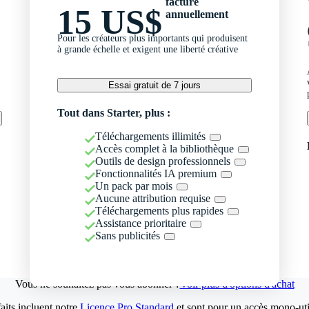
facturé
15 US$
annuellement
Pour les créateurs plus importants qui produisent
à grande échelle et exigent une liberté créative
Essai gratuit de 7 jours
Tout dans Starter, plus :
Téléchargements illimités
Accès complet à la bibliothèque
Outils de design professionnels
Fonctionnalités IA premium
Un pack par mois
Aucune attribution requise
Téléchargements plus rapides
Assistance prioritaire
Sans publicités
Vous ne souhaitez pas vous abonner ?
Voir plus d'options d'achat
aits incluent notre
Licence Pro Standard
et sont pour un accès mono-util