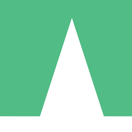
Packs de Crédits Individuels
 à l'utilisation avec des crédits de téléchargement. Sans engagement me
1 Téléchargement
5 Téléchargements
10 Téléchargement
10
15
20
US$
00
US$
00
US$
00