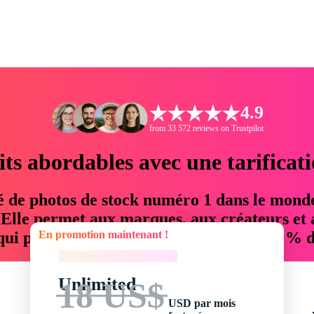
4.9
from 33 572 reviews on Trustpilot
its abordables avec une tarificat
é de photos de stock numéro 1 dans le mond
. Elle permet aux marques, aux créateurs et 
En promotion maintenant !
 qui permettent d'économiser jusqu'à 76 % d
En promotion maintenant !
Unlimited
18 US$
USD par mois