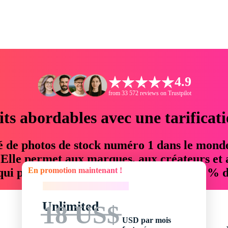
4.9
from 33 572 reviews on Trustpilot
its abordables avec une tarificat
é de photos de stock numéro 1 dans le mond
. Elle permet aux marques, aux créateurs et 
En promotion maintenant !
 qui permettent d'économiser jusqu'à 76 % d
En promotion maintenant !
Unlimited
18 US$
USD par mois