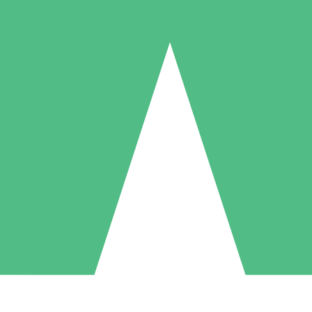
Packs de Crédits Individuels
 à l'utilisation avec des crédits de téléchargement. Sans engagement me
1 Téléchargement
5 Téléchargements
10 Téléchargement
10
15
20
US$
00
US$
00
US$
00