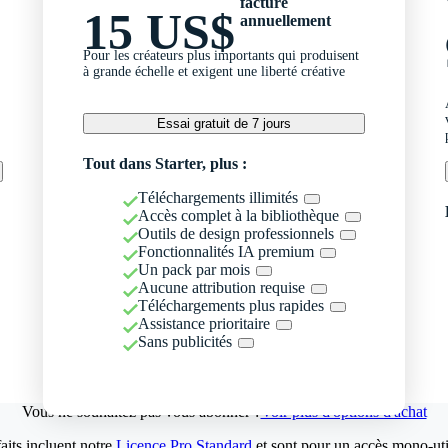
facturé
15 US$
annuellement
Pour les créateurs plus importants qui produisent
à grande échelle et exigent une liberté créative
Essai gratuit de 7 jours
Tout dans Starter, plus :
Téléchargements illimités
Accès complet à la bibliothèque
Outils de design professionnels
Fonctionnalités IA premium
Un pack par mois
Aucune attribution requise
Téléchargements plus rapides
Assistance prioritaire
Sans publicités
Vous ne souhaitez pas vous abonner ?
Voir plus d'options d'achat
aits incluent notre
Licence Pro Standard
et sont pour un accès mono-util