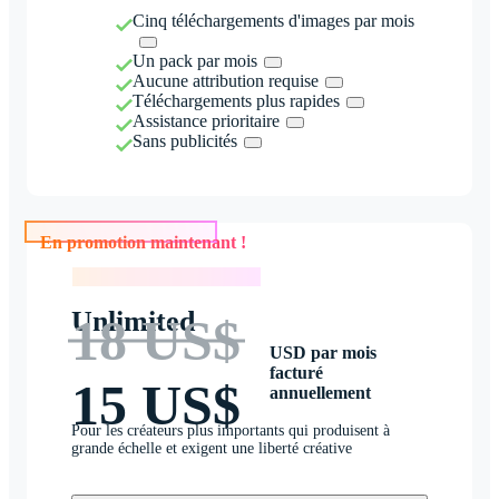
Cinq téléchargements d'images par mois
Un pack par mois
Aucune attribution requise
Téléchargements plus rapides
Assistance prioritaire
Sans publicités
En promotion maintenant !
En promotion maintenant !
Unlimited
18 US$
USD par mois
facturé
15 US$
annuellement
Pour les créateurs plus importants qui produisent à
grande échelle et exigent une liberté créative