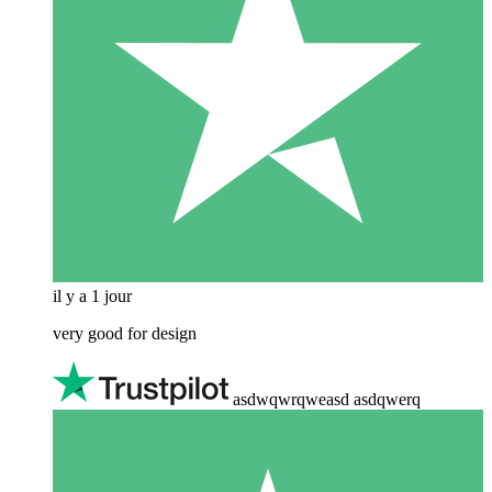
il y a 1 jour
very good for design
asdwqwrqweasd asdqwerq