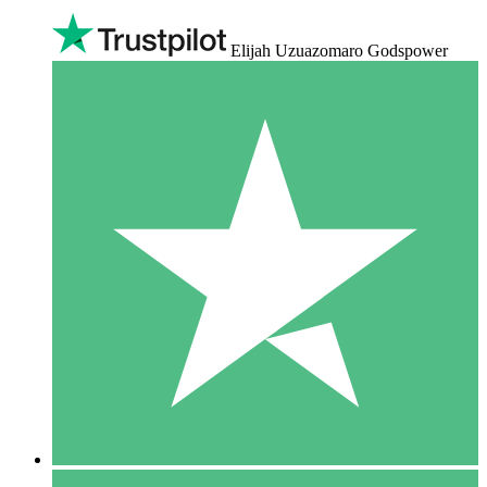
Elijah Uzuazomaro Godspower