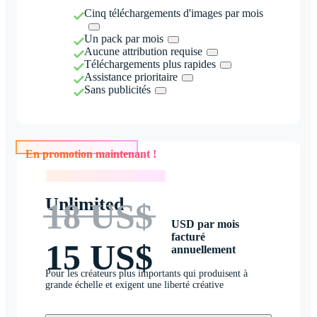
Cinq téléchargements d'images par mois
Un pack par mois
Aucune attribution requise
Téléchargements plus rapides
Assistance prioritaire
Sans publicités
En promotion maintenant !
En promotion maintenant !
Unlimited
18 US$
USD par mois
facturé
15 US$
annuellement
Pour les créateurs plus importants qui produisent à
grande échelle et exigent une liberté créative