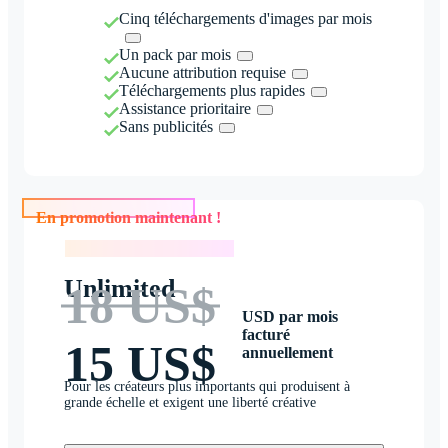
Cinq téléchargements d'images par mois
Un pack par mois
Aucune attribution requise
Téléchargements plus rapides
Assistance prioritaire
Sans publicités
En promotion maintenant !
En promotion maintenant !
Unlimited
18 US$
USD par mois
facturé
15 US$
annuellement
Pour les créateurs plus importants qui produisent à
grande échelle et exigent une liberté créative