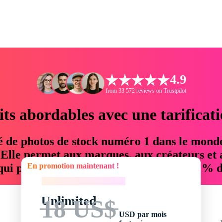
4.9
from 33 572 reviews on Trustpilot
its abordables avec une tarificat
é de photos de stock numéro 1 dans le mond
. Elle permet aux marques, aux créateurs et 
En promotion maintenant !
 qui permettent d'économiser jusqu'à 76 % d
En promotion maintenant !
Unlimited
18 US$
USD par mois