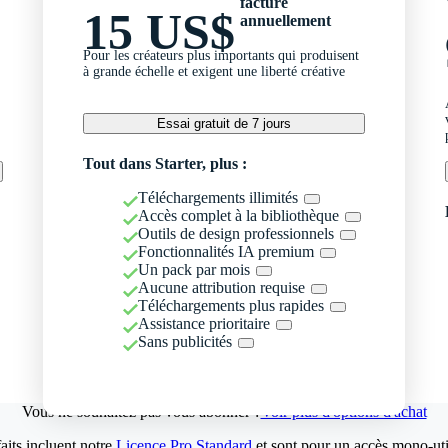
facturé
15 US$
annuellement
Pour les créateurs plus importants qui produisent
à grande échelle et exigent une liberté créative
Essai gratuit de 7 jours
Tout dans Starter, plus :
Téléchargements illimités
Accès complet à la bibliothèque
Outils de design professionnels
Fonctionnalités IA premium
Un pack par mois
Aucune attribution requise
Téléchargements plus rapides
Assistance prioritaire
Sans publicités
Vous ne souhaitez pas vous abonner ?
Voir plus d'options d'achat
aits incluent notre
Licence Pro Standard
et sont pour un accès mono-util