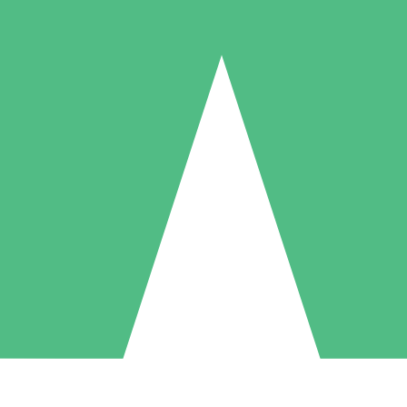
Packs de Crédits Individuels
 à l'utilisation avec des crédits de téléchargement. Sans engagement me
1 Téléchargement
5 Téléchargements
10 Téléchargement
10
15
20
US$
00
US$
00
US$
00