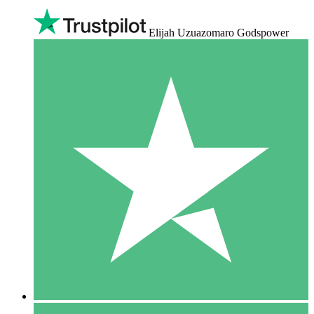
Elijah Uzuazomaro Godspower