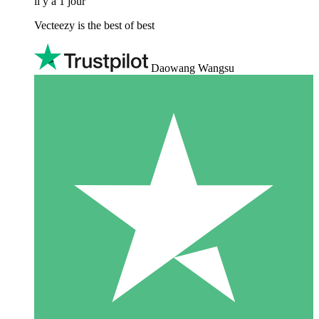
il y a 1 jour
Vecteezy is the best of best
Daowang Wangsu