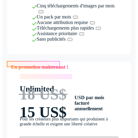
Cinq téléchargements d'images par mois
Un pack par mois
Aucune attribution requise
Téléchargements plus rapides
Assistance prioritaire
Sans publicités
En promotion maintenant !
En promotion maintenant !
Unlimited
18 US$
USD par mois
facturé
15 US$
annuellement
Pour les créateurs plus importants qui produisent à
grande échelle et exigent une liberté créative