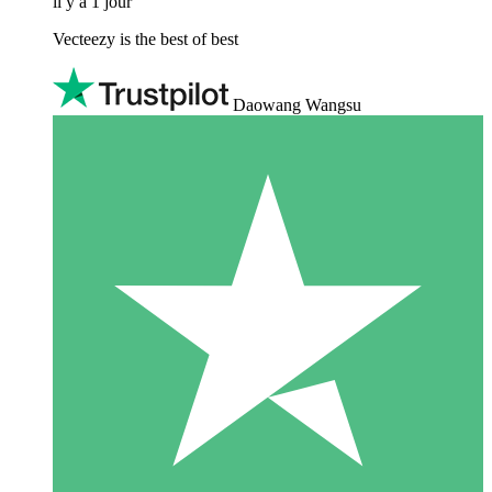
il y a 1 jour
Vecteezy is the best of best
Daowang Wangsu