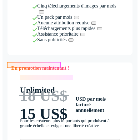
Cinq téléchargements d'images par mois
Un pack par mois
Aucune attribution requise
Téléchargements plus rapides
Assistance prioritaire
Sans publicités
En promotion maintenant !
En promotion maintenant !
Unlimited
18 US$
USD par mois
facturé
15 US$
annuellement
Pour les créateurs plus importants qui produisent à
grande échelle et exigent une liberté créative