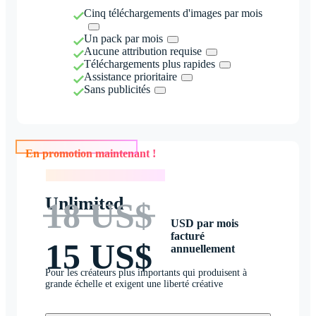
Cinq téléchargements d'images par mois
Un pack par mois
Aucune attribution requise
Téléchargements plus rapides
Assistance prioritaire
Sans publicités
En promotion maintenant !
En promotion maintenant !
Unlimited
18 US$
USD par mois
facturé
15 US$
annuellement
Pour les créateurs plus importants qui produisent à
grande échelle et exigent une liberté créative