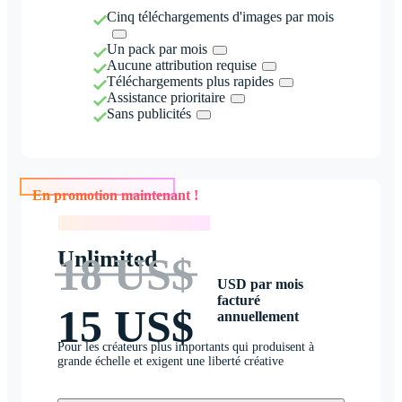
Cinq téléchargements d'images par mois
Un pack par mois
Aucune attribution requise
Téléchargements plus rapides
Assistance prioritaire
Sans publicités
En promotion maintenant !
En promotion maintenant !
Unlimited
18 US$
USD par mois
facturé
15 US$
annuellement
Pour les créateurs plus importants qui produisent à
grande échelle et exigent une liberté créative