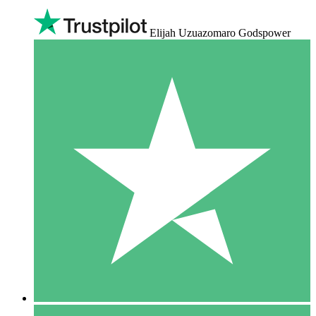
Elijah Uzuazomaro Godspower