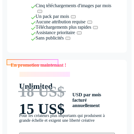
Cinq téléchargements d'images par mois
Un pack par mois
Aucune attribution requise
Téléchargements plus rapides
Assistance prioritaire
Sans publicités
En promotion maintenant !
En promotion maintenant !
Unlimited
18 US$
USD par mois
facturé
15 US$
annuellement
Pour les créateurs plus importants qui produisent à
grande échelle et exigent une liberté créative