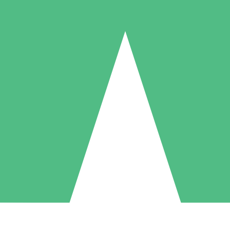
Packs de Crédits Individuels
 à l'utilisation avec des crédits de téléchargement. Sans engagement me
1 Téléchargement
5 Téléchargements
10 Téléchargement
10
15
20
US$
00
US$
00
US$
00