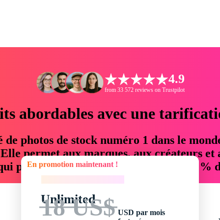
4.9
from 33 572 reviews on Trustpilot
its abordables avec une tarificat
é de photos de stock numéro 1 dans le mond
. Elle permet aux marques, aux créateurs et 
En promotion maintenant !
 qui permettent d'économiser jusqu'à 76 % d
En promotion maintenant !
Unlimited
18 US$
USD par mois