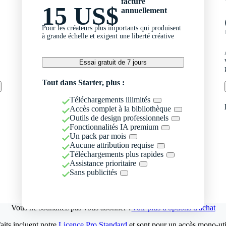
facturé
15 US$
annuellement
Pour les créateurs plus importants qui produisent
à grande échelle et exigent une liberté créative
Essai gratuit de 7 jours
Tout dans Starter, plus :
Téléchargements illimités
Accès complet à la bibliothèque
Outils de design professionnels
Fonctionnalités IA premium
Un pack par mois
Aucune attribution requise
Téléchargements plus rapides
Assistance prioritaire
Sans publicités
Vous ne souhaitez pas vous abonner ?
Voir plus d'options d'achat
aits incluent notre
Licence Pro Standard
et sont pour un accès mono-util