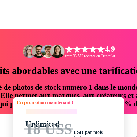
4.9
from 33 572 reviews on Trustpilot
its abordables avec une tarificat
é de photos de stock numéro 1 dans le mond
. Elle permet aux marques, aux créateurs et 
En promotion maintenant !
 qui permettent d'économiser jusqu'à 76 % d
En promotion maintenant !
Unlimited
18 US$
USD par mois