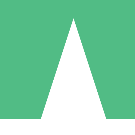
Packs de Crédits Individuels
 à l'utilisation avec des crédits de téléchargement. Sans engagement me
1 Téléchargement
5 Téléchargements
10 Téléchargement
10
15
20
US$
00
US$
00
US$
00