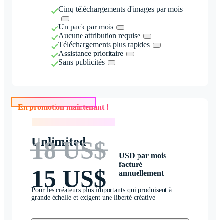
Cinq téléchargements d'images par mois
Un pack par mois
Aucune attribution requise
Téléchargements plus rapides
Assistance prioritaire
Sans publicités
En promotion maintenant !
En promotion maintenant !
Unlimited
18 US$
USD par mois
facturé
15 US$
annuellement
Pour les créateurs plus importants qui produisent à
grande échelle et exigent une liberté créative