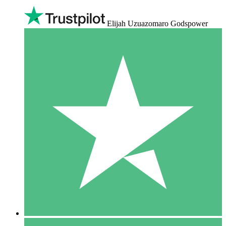
Elijah Uzuazomaro Godspower