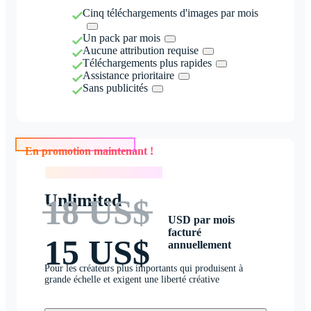
Cinq téléchargements d'images par mois
Un pack par mois
Aucune attribution requise
Téléchargements plus rapides
Assistance prioritaire
Sans publicités
En promotion maintenant !
En promotion maintenant !
Unlimited
18 US$
USD par mois
facturé
15 US$
annuellement
Pour les créateurs plus importants qui produisent à
grande échelle et exigent une liberté créative