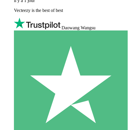
il y a 1 jour
Vecteezy is the best of best
Daowang Wangsu