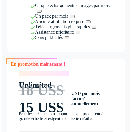
Cinq téléchargements d'images par mois
Un pack par mois
Aucune attribution requise
Téléchargements plus rapides
Assistance prioritaire
Sans publicités
En promotion maintenant !
En promotion maintenant !
Unlimited
18 US$
USD par mois
facturé
15 US$
annuellement
Pour les créateurs plus importants qui produisent à
grande échelle et exigent une liberté créative