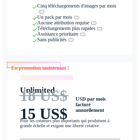
Cinq téléchargements d'images par mois
Un pack par mois
Aucune attribution requise
Téléchargements plus rapides
Assistance prioritaire
Sans publicités
En promotion maintenant !
En promotion maintenant !
Unlimited
18 US$
USD par mois
facturé
15 US$
annuellement
Pour les créateurs plus importants qui produisent à
grande échelle et exigent une liberté créative