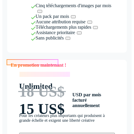
Cinq téléchargements d'images par mois
Un pack par mois
Aucune attribution requise
Téléchargements plus rapides
Assistance prioritaire
Sans publicités
En promotion maintenant !
En promotion maintenant !
Unlimited
18 US$
USD par mois
facturé
15 US$
annuellement
Pour les créateurs plus importants qui produisent à
grande échelle et exigent une liberté créative