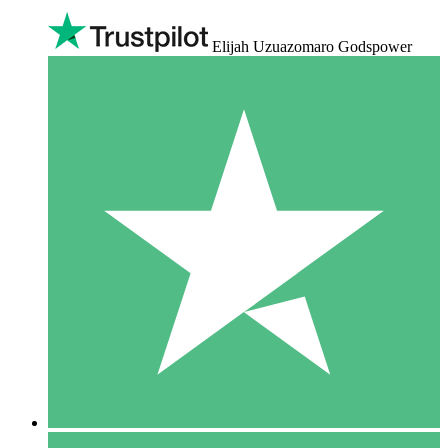
Elijah Uzuazomaro Godspower