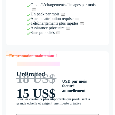
Cinq téléchargements d'images par mois
Un pack par mois
Aucune attribution requise
Téléchargements plus rapides
Assistance prioritaire
Sans publicités
En promotion maintenant !
En promotion maintenant !
Unlimited
18 US$
USD par mois
facturé
15 US$
annuellement
Pour les créateurs plus importants qui produisent à
grande échelle et exigent une liberté créative