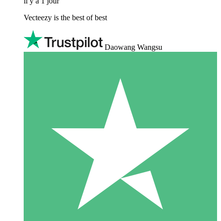
il y a 1 jour
Vecteezy is the best of best
Daowang Wangsu