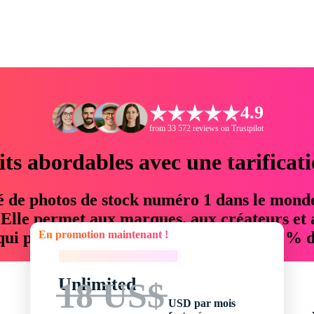
4.9
from 33 572 reviews on Trustpilot
its abordables avec une tarificat
é de photos de stock numéro 1 dans le mond
. Elle permet aux marques, aux créateurs et 
En promotion maintenant !
 qui permettent d'économiser jusqu'à 76 % d
En promotion maintenant !
Unlimited
18 US$
USD par mois