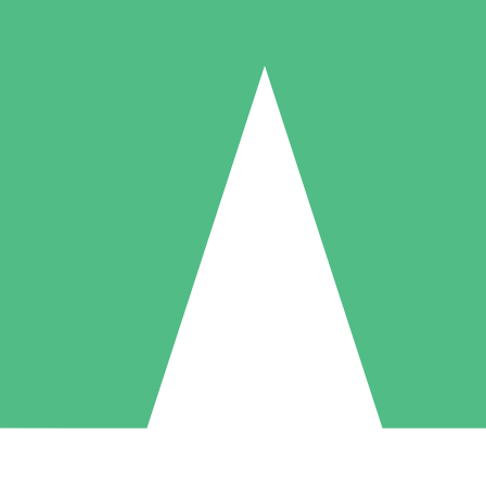
Packs de Crédits Individuels
 à l'utilisation avec des crédits de téléchargement. Sans engagement me
1 Téléchargement
5 Téléchargements
10 Téléchargement
10
15
20
US$
00
US$
00
US$
00