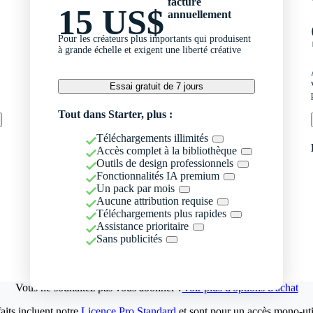
facturé
15 US$
annuellement
Pour les créateurs plus importants qui produisent
à grande échelle et exigent une liberté créative
Essai gratuit de 7 jours
Tout dans Starter, plus :
Téléchargements illimités
Accès complet à la bibliothèque
Outils de design professionnels
Fonctionnalités IA premium
Un pack par mois
Aucune attribution requise
Téléchargements plus rapides
Assistance prioritaire
Sans publicités
Vous ne souhaitez pas vous abonner ?
Voir plus d'options d'achat
aits incluent notre
Licence Pro Standard
et sont pour un accès mono-util