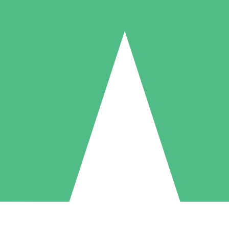
Packs de Crédits Individuels
 à l'utilisation avec des crédits de téléchargement. Sans engagement me
1 Téléchargement
5 Téléchargements
10 Téléchargement
10
15
20
US$
00
US$
00
US$
00