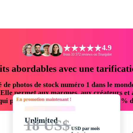
4.9
from 33 572 reviews on Trustpilot
its abordables avec une tarificat
é de photos de stock numéro 1 dans le mond
. Elle permet aux marques, aux créateurs et 
En promotion maintenant !
 qui permettent d'économiser jusqu'à 76 % d
En promotion maintenant !
Unlimited
18 US$
USD par mois