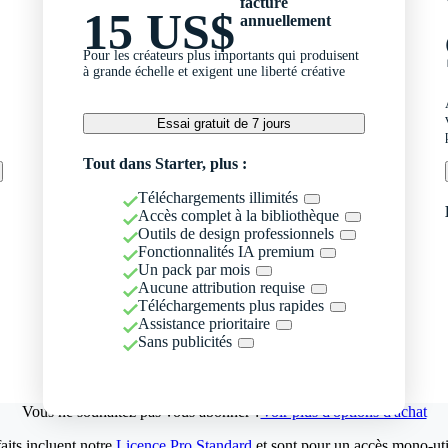
facturé
15 US$
annuellement
Pour les créateurs plus importants qui produisent
à grande échelle et exigent une liberté créative
Essai gratuit de 7 jours
Tout dans Starter, plus :
Téléchargements illimités
Accès complet à la bibliothèque
Outils de design professionnels
Fonctionnalités IA premium
Un pack par mois
Aucune attribution requise
Téléchargements plus rapides
Assistance prioritaire
Sans publicités
Vous ne souhaitez pas vous abonner ?
Voir plus d'options d'achat
aits incluent notre
Licence Pro Standard
et sont pour un accès mono-util