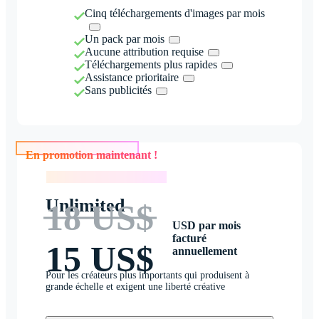
Cinq téléchargements d'images par mois
Un pack par mois
Aucune attribution requise
Téléchargements plus rapides
Assistance prioritaire
Sans publicités
En promotion maintenant !
En promotion maintenant !
Unlimited
18 US$
USD par mois
facturé
15 US$
annuellement
Pour les créateurs plus importants qui produisent à
grande échelle et exigent une liberté créative