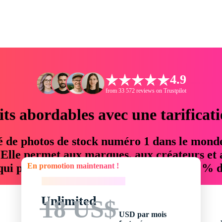
4.9
from 33 572 reviews on Trustpilot
its abordables avec une tarificat
é de photos de stock numéro 1 dans le mond
. Elle permet aux marques, aux créateurs et 
En promotion maintenant !
 qui permettent d'économiser jusqu'à 76 % d
En promotion maintenant !
Unlimited
18 US$
USD par mois