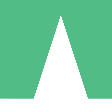
Packs de Crédits Individuels
 à l'utilisation avec des crédits de téléchargement. Sans engagement me
1 Téléchargement
5 Téléchargements
10 Téléchargement
10
15
20
US$
00
US$
00
US$
00