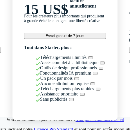
facturé
15 US$
annuellement
Pour les créateurs plus importants qui produisent
à grande échelle et exigent une liberté créative
Essai gratuit de 7 jours
Tout dans Starter, plus :
Téléchargements illimités
Accès complet à la bibliothèque
Outils de design professionnels
Fonctionnalités IA premium
Un pack par mois
Aucune attribution requise
Téléchargements plus rapides
Assistance prioritaire
Sans publicités
Vous ne souhaitez pas vous abonner ?
Voir plus d'options d'achat
aits incluent notre
Licence Pro Standard
et sont pour un accès mono-util