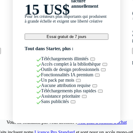
facturé
15 US$
annuellement
Pour les créateurs plus importants qui produisent
à grande échelle et exigent une liberté créative
Essai gratuit de 7 jours
Tout dans Starter, plus :
Téléchargements illimités
Accès complet à la bibliothèque
Outils de design professionnels
Fonctionnalités IA premium
Un pack par mois
Aucune attribution requise
Téléchargements plus rapides
Assistance prioritaire
Sans publicités
Vous ne souhaitez pas vous abonner ?
Voir plus d'options d'achat
aits incluent notre
Licence Pro Standard
et sont pour un accès mono-util