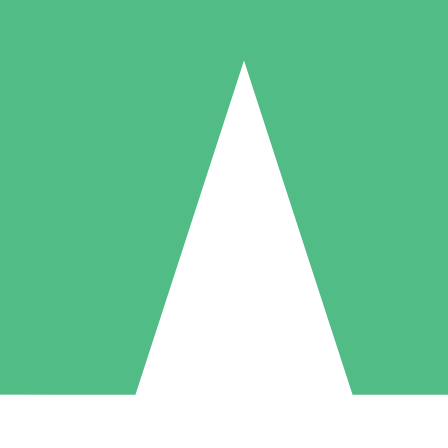
Packs de Crédits Individuels
 à l'utilisation avec des crédits de téléchargement. Sans engagement me
1 Téléchargement
5 Téléchargements
10 Téléchargement
10
15
20
US$
00
US$
00
US$
00