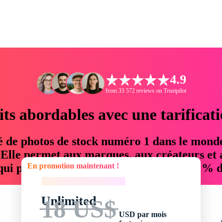
4.9
from 33 572 reviews on Trustpilot
its abordables avec une tarificat
é de photos de stock numéro 1 dans le mond
. Elle permet aux marques, aux créateurs et 
En promotion maintenant !
 qui permettent d'économiser jusqu'à 76 % d
En promotion maintenant !
Unlimited
18 US$
USD par mois