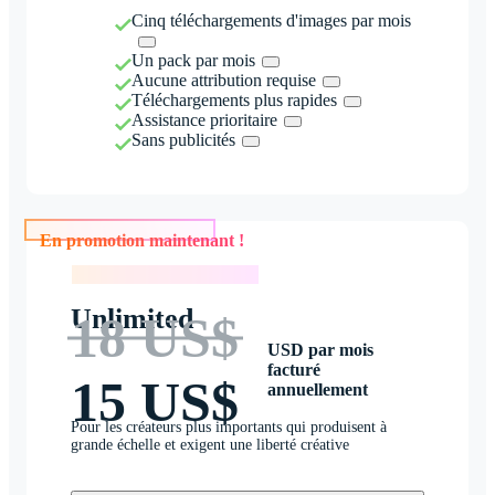
Cinq téléchargements d'images par mois
Un pack par mois
Aucune attribution requise
Téléchargements plus rapides
Assistance prioritaire
Sans publicités
En promotion maintenant !
En promotion maintenant !
Unlimited
18 US$
USD par mois
facturé
15 US$
annuellement
Pour les créateurs plus importants qui produisent à
grande échelle et exigent une liberté créative