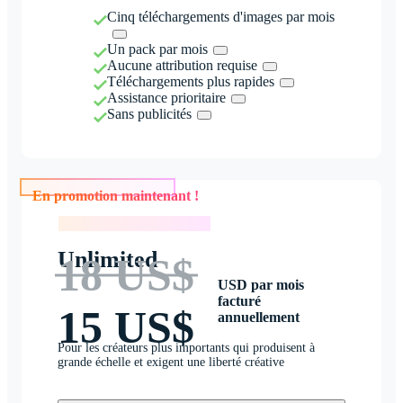
Cinq téléchargements d'images par mois
Un pack par mois
Aucune attribution requise
Téléchargements plus rapides
Assistance prioritaire
Sans publicités
En promotion maintenant !
En promotion maintenant !
Unlimited
18 US$
USD par mois
facturé
15 US$
annuellement
Pour les créateurs plus importants qui produisent à
grande échelle et exigent une liberté créative