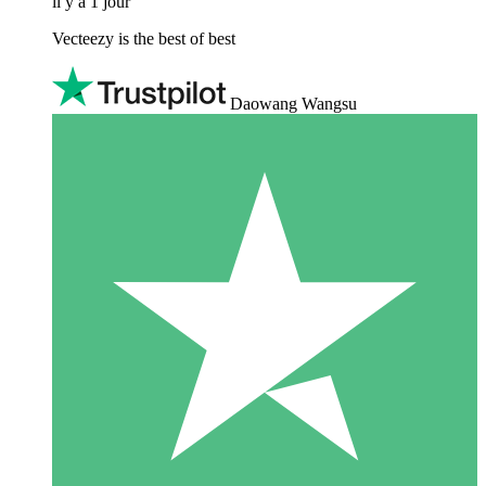
il y a 1 jour
Vecteezy is the best of best
Daowang Wangsu