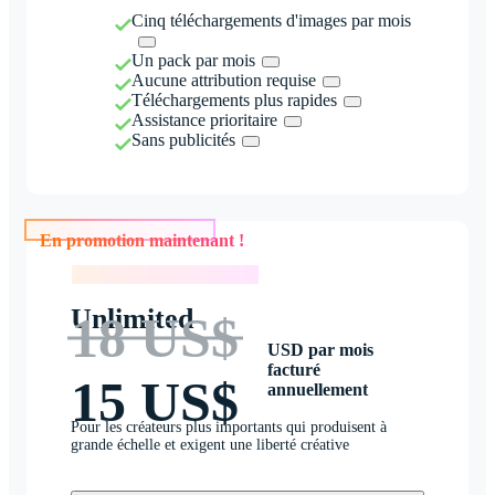
Cinq téléchargements d'images par mois
Un pack par mois
Aucune attribution requise
Téléchargements plus rapides
Assistance prioritaire
Sans publicités
En promotion maintenant !
En promotion maintenant !
Unlimited
18 US$
USD par mois
facturé
15 US$
annuellement
Pour les créateurs plus importants qui produisent à
grande échelle et exigent une liberté créative