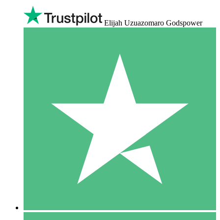
Elijah Uzuazomaro Godspower