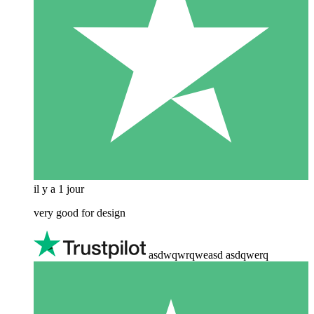
il y a 1 jour
very good for design
asdwqwrqweasd asdqwerq