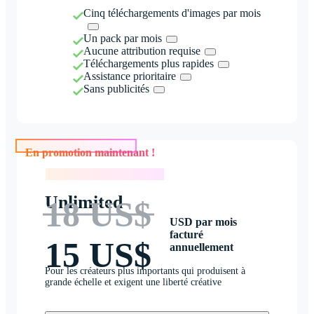
Cinq téléchargements d'images par mois
Un pack par mois
Aucune attribution requise
Téléchargements plus rapides
Assistance prioritaire
Sans publicités
En promotion maintenant !
En promotion maintenant !
Unlimited
18 US$
USD par mois
facturé
15 US$
annuellement
Pour les créateurs plus importants qui produisent à
grande échelle et exigent une liberté créative