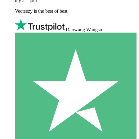
il y a 1 jour
Vecteezy is the best of best
Daowang Wangsu