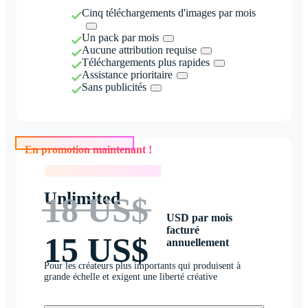
Cinq téléchargements d'images par mois
Un pack par mois
Aucune attribution requise
Téléchargements plus rapides
Assistance prioritaire
Sans publicités
En promotion maintenant !
En promotion maintenant !
Unlimited
18 US$
USD par mois
facturé
15 US$
annuellement
Pour les créateurs plus importants qui produisent à
grande échelle et exigent une liberté créative