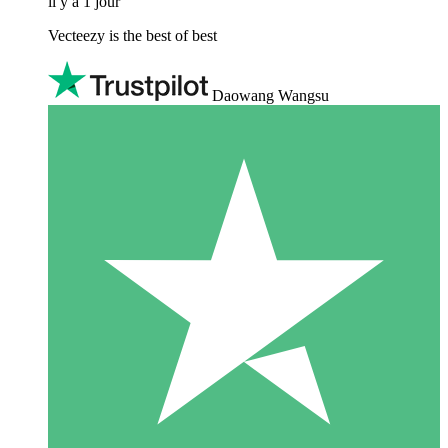
il y a 1 jour
Vecteezy is the best of best
Daowang Wangsu