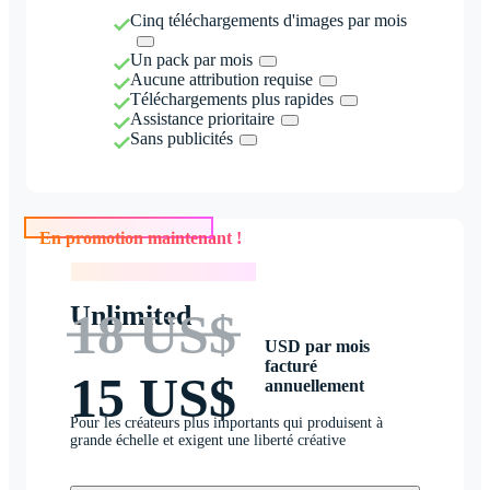
Cinq téléchargements d'images par mois
Un pack par mois
Aucune attribution requise
Téléchargements plus rapides
Assistance prioritaire
Sans publicités
En promotion maintenant !
En promotion maintenant !
Unlimited
18 US$
USD par mois
facturé
15 US$
annuellement
Pour les créateurs plus importants qui produisent à
grande échelle et exigent une liberté créative