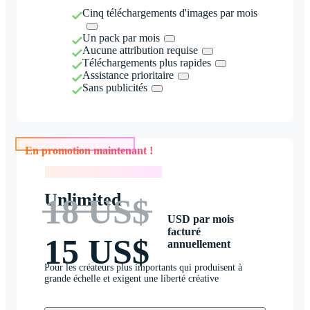
Cinq téléchargements d'images par mois
Un pack par mois
Aucune attribution requise
Téléchargements plus rapides
Assistance prioritaire
Sans publicités
En promotion maintenant !
En promotion maintenant !
Unlimited
18 US$
USD par mois
facturé
15 US$
annuellement
Pour les créateurs plus importants qui produisent à
grande échelle et exigent une liberté créative