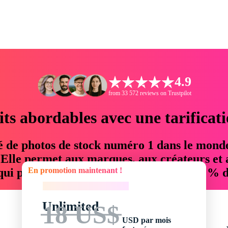
4.9
from 33 572 reviews on Trustpilot
its abordables avec une tarificat
é de photos de stock numéro 1 dans le mond
. Elle permet aux marques, aux créateurs et 
En promotion maintenant !
 qui permettent d'économiser jusqu'à 76 % d
En promotion maintenant !
Unlimited
18 US$
USD par mois