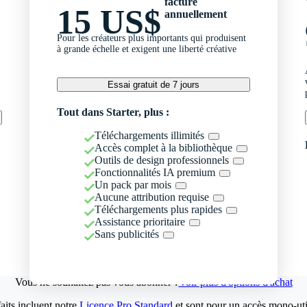
facturé
15 US$
annuellement
Pour les créateurs plus importants qui produisent
à grande échelle et exigent une liberté créative
Essai gratuit de 7 jours
Tout dans Starter, plus :
Téléchargements illimités
Accès complet à la bibliothèque
Outils de design professionnels
Fonctionnalités IA premium
Un pack par mois
Aucune attribution requise
Téléchargements plus rapides
Assistance prioritaire
Sans publicités
Vous ne souhaitez pas vous abonner ?
Voir plus d'options d'achat
aits incluent notre
Licence Pro Standard
et sont pour un accès mono-util