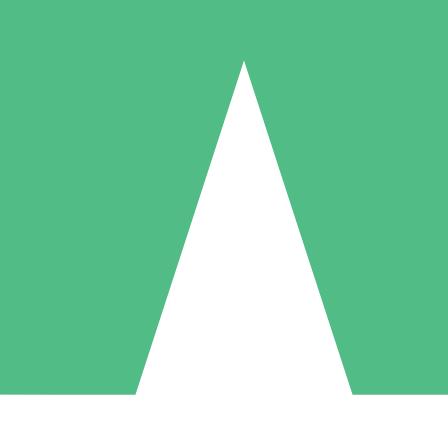
Packs de Crédits Individuels
 à l'utilisation avec des crédits de téléchargement. Sans engagement me
1 Téléchargement
5 Téléchargements
10 Téléchargement
10
15
20
US$
00
US$
00
US$
00