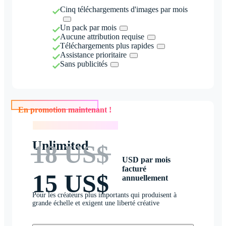
Cinq téléchargements d'images par mois
Un pack par mois
Aucune attribution requise
Téléchargements plus rapides
Assistance prioritaire
Sans publicités
En promotion maintenant !
En promotion maintenant !
Unlimited
18 US$
USD par mois
facturé
15 US$
annuellement
Pour les créateurs plus importants qui produisent à
grande échelle et exigent une liberté créative