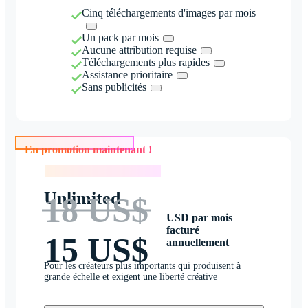
Cinq téléchargements d'images par mois
Un pack par mois
Aucune attribution requise
Téléchargements plus rapides
Assistance prioritaire
Sans publicités
En promotion maintenant !
En promotion maintenant !
Unlimited
18 US$
USD par mois
facturé
15 US$
annuellement
Pour les créateurs plus importants qui produisent à
grande échelle et exigent une liberté créative