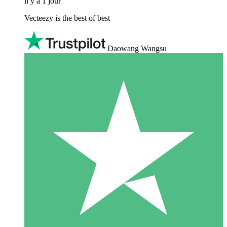
il y a 1 jour
Vecteezy is the best of best
Daowang Wangsu