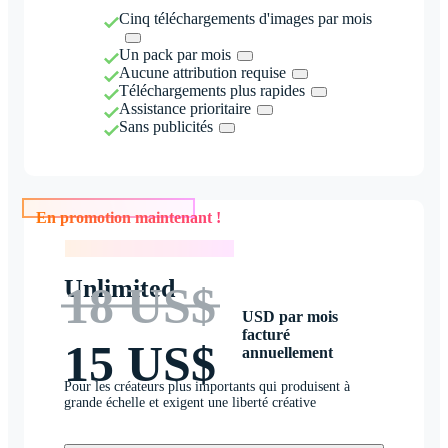
Cinq téléchargements d'images par mois
Un pack par mois
Aucune attribution requise
Téléchargements plus rapides
Assistance prioritaire
Sans publicités
En promotion maintenant !
En promotion maintenant !
Unlimited
18 US$
USD par mois
facturé
15 US$
annuellement
Pour les créateurs plus importants qui produisent à
grande échelle et exigent une liberté créative