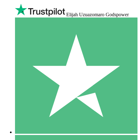
Elijah Uzuazomaro Godspower