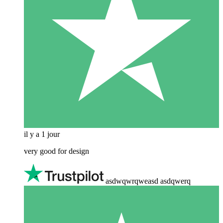
il y a 1 jour
very good for design
asdwqwrqweasd asdqwerq