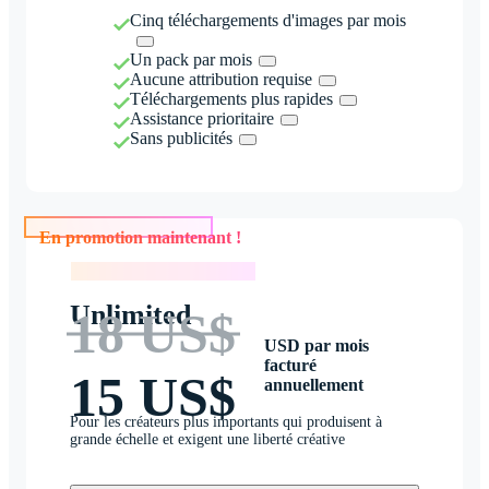
Cinq téléchargements d'images par mois
Un pack par mois
Aucune attribution requise
Téléchargements plus rapides
Assistance prioritaire
Sans publicités
En promotion maintenant !
En promotion maintenant !
Unlimited
18 US$
USD par mois
facturé
15 US$
annuellement
Pour les créateurs plus importants qui produisent à
grande échelle et exigent une liberté créative