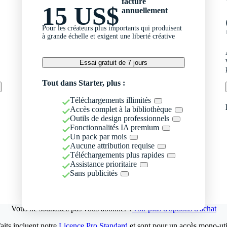
facturé
15 US$
annuellement
Pour les créateurs plus importants qui produisent
à grande échelle et exigent une liberté créative
Essai gratuit de 7 jours
Tout dans Starter, plus :
Téléchargements illimités
Accès complet à la bibliothèque
Outils de design professionnels
Fonctionnalités IA premium
Un pack par mois
Aucune attribution requise
Téléchargements plus rapides
Assistance prioritaire
Sans publicités
Vous ne souhaitez pas vous abonner ?
Voir plus d'options d'achat
aits incluent notre
Licence Pro Standard
et sont pour un accès mono-util