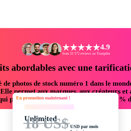
4.9
from 33 572 reviews on Trustpilot
its abordables avec une tarificat
é de photos de stock numéro 1 dans le mond
. Elle permet aux marques, aux créateurs et 
En promotion maintenant !
 qui permettent d'économiser jusqu'à 76 % d
En promotion maintenant !
Unlimited
18 US$
USD par mois