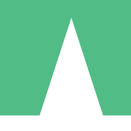
Packs de Crédits Individuels
 à l'utilisation avec des crédits de téléchargement. Sans engagement me
1 Téléchargement
5 Téléchargements
10 Téléchargement
10
15
20
US$
00
US$
00
US$
00