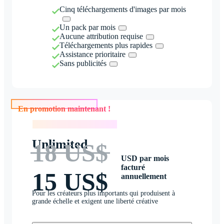
Cinq téléchargements d'images par mois
Un pack par mois
Aucune attribution requise
Téléchargements plus rapides
Assistance prioritaire
Sans publicités
En promotion maintenant !
En promotion maintenant !
Unlimited
18 US$
USD par mois
facturé
15 US$
annuellement
Pour les créateurs plus importants qui produisent à
grande échelle et exigent une liberté créative