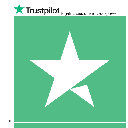
Elijah Uzuazomaro Godspower