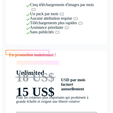
Cinq téléchargements d'images par mois
Un pack par mois
Aucune attribution requise
Téléchargements plus rapides
Assistance prioritaire
Sans publicités
En promotion maintenant !
En promotion maintenant !
Unlimited
18 US$
USD par mois
facturé
15 US$
annuellement
Pour les créateurs plus importants qui produisent à
grande échelle et exigent une liberté créative