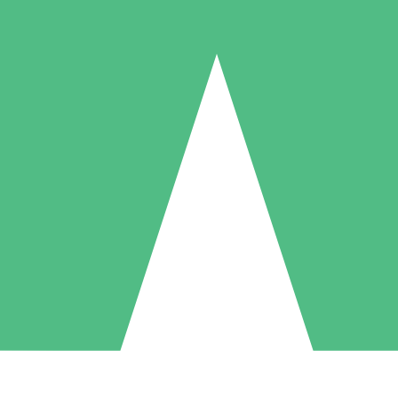
Packs de Crédits Individuels
 à l'utilisation avec des crédits de téléchargement. Sans engagement me
1 Téléchargement
5 Téléchargements
10 Téléchargement
10
15
20
US$
00
US$
00
US$
00