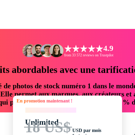
4.9
from 33 572 reviews on Trustpilot
its abordables avec une tarificat
é de photos de stock numéro 1 dans le mond
. Elle permet aux marques, aux créateurs et 
En promotion maintenant !
 qui permettent d'économiser jusqu'à 76 % d
En promotion maintenant !
Unlimited
18 US$
USD par mois