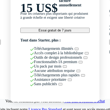
facturé
15 US$
annuellement
Pour les créateurs plus importants qui produisent
à grande échelle et exigent une liberté créative
Essai gratuit de 7 jours
Tout dans Starter, plus :
Téléchargements illimités
Accès complet à la bibliothèque
Outils de design professionnels
Fonctionnalités IA premium
Un pack par mois
Aucune attribution requise
Téléchargements plus rapides
Assistance prioritaire
Sans publicités
Vous ne souhaitez pas vous abonner ?
Voir plus d'options d'achat
aits incluent notre
Licence Pro Standard
et sont pour un accès mono-util