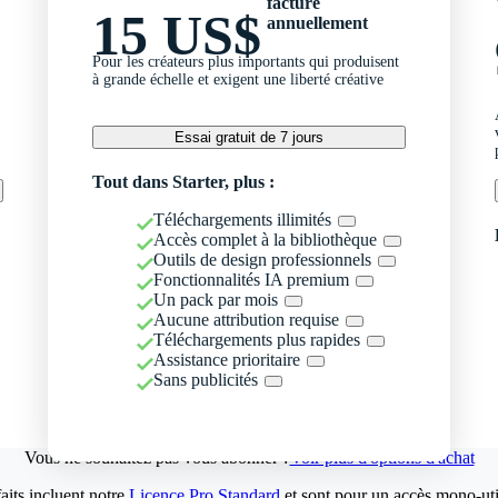
facturé
15 US$
annuellement
Pour les créateurs plus importants qui produisent
à grande échelle et exigent une liberté créative
Essai gratuit de 7 jours
Tout dans Starter, plus :
Téléchargements illimités
Accès complet à la bibliothèque
Outils de design professionnels
Fonctionnalités IA premium
Un pack par mois
Aucune attribution requise
Téléchargements plus rapides
Assistance prioritaire
Sans publicités
Vous ne souhaitez pas vous abonner ?
Voir plus d'options d'achat
aits incluent notre
Licence Pro Standard
et sont pour un accès mono-util