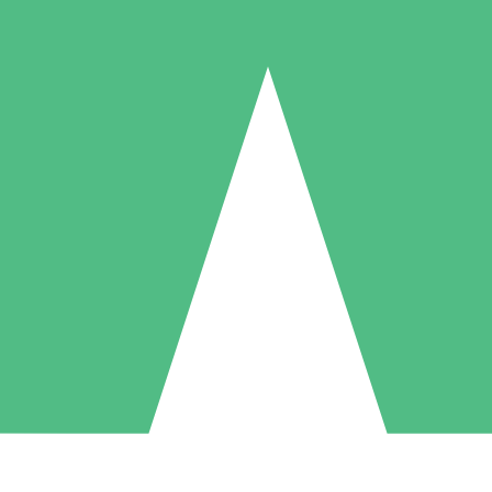
Packs de Crédits Individuels
 à l'utilisation avec des crédits de téléchargement. Sans engagement me
1 Téléchargement
5 Téléchargements
10 Téléchargement
10
15
20
US$
00
US$
00
US$
00