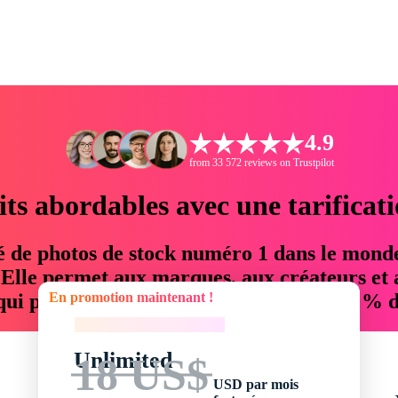
4.9
from 33 572 reviews on Trustpilot
its abordables avec une tarificat
é de photos de stock numéro 1 dans le mond
. Elle permet aux marques, aux créateurs et 
En promotion maintenant !
 qui permettent d'économiser jusqu'à 76 % d
En promotion maintenant !
Unlimited
18 US$
USD par mois