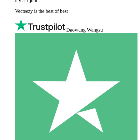
il y a 1 jour
Vecteezy is the best of best
Daowang Wangsu