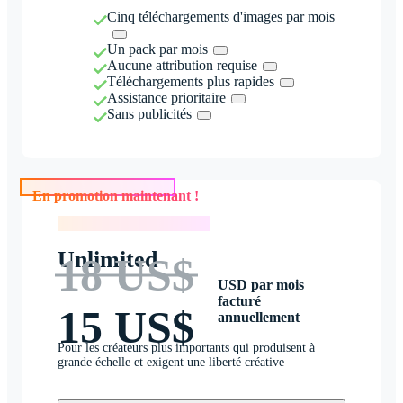
Cinq téléchargements d'images par mois
Un pack par mois
Aucune attribution requise
Téléchargements plus rapides
Assistance prioritaire
Sans publicités
En promotion maintenant !
En promotion maintenant !
Unlimited
18 US$
USD par mois
facturé
15 US$
annuellement
Pour les créateurs plus importants qui produisent à
grande échelle et exigent une liberté créative