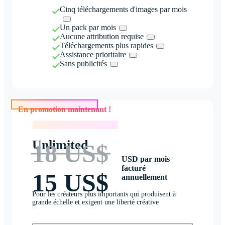
Cinq téléchargements d'images par mois
Un pack par mois
Aucune attribution requise
Téléchargements plus rapides
Assistance prioritaire
Sans publicités
En promotion maintenant !
En promotion maintenant !
Unlimited
18 US$
USD par mois
facturé
15 US$
annuellement
Pour les créateurs plus importants qui produisent à
grande échelle et exigent une liberté créative