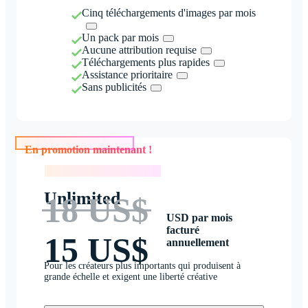
Cinq téléchargements d'images par mois
Un pack par mois
Aucune attribution requise
Téléchargements plus rapides
Assistance prioritaire
Sans publicités
En promotion maintenant !
En promotion maintenant !
Unlimited
18 US$
USD par mois
facturé
15 US$
annuellement
Pour les créateurs plus importants qui produisent à
grande échelle et exigent une liberté créative