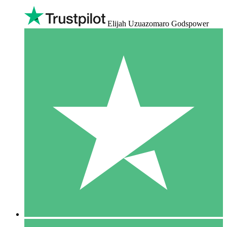
Elijah Uzuazomaro Godspower