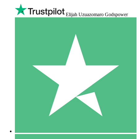
Elijah Uzuazomaro Godspower