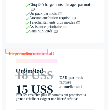
Cinq téléchargements d'images par mois
Un pack par mois
Aucune attribution requise
Téléchargements plus rapides
Assistance prioritaire
Sans publicités
En promotion maintenant !
En promotion maintenant !
Unlimited
18 US$
USD par mois
facturé
15 US$
annuellement
Pour les créateurs plus importants qui produisent à
grande échelle et exigent une liberté créative