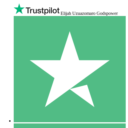
Elijah Uzuazomaro Godspower