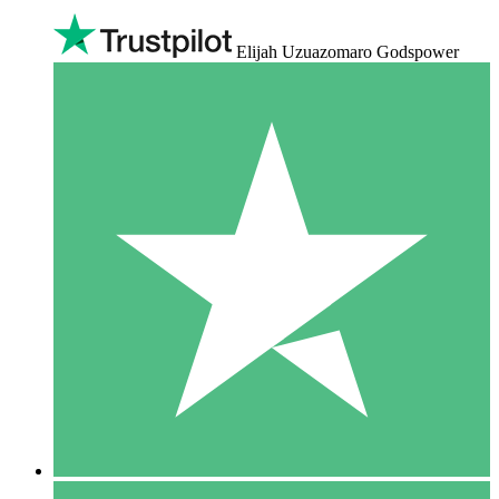
Elijah Uzuazomaro Godspower