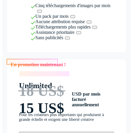
Cinq téléchargements d'images par mois
Un pack par mois
Aucune attribution requise
Téléchargements plus rapides
Assistance prioritaire
Sans publicités
En promotion maintenant !
En promotion maintenant !
Unlimited
18 US$
USD par mois
facturé
15 US$
annuellement
Pour les créateurs plus importants qui produisent à
grande échelle et exigent une liberté créative